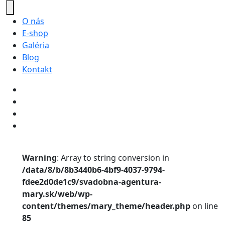
O nás
E-shop
Galéria
Blog
Kontakt
Warning
: Array to string conversion in
/data/8/b/8b3440b6-4bf9-4037-9794-
fdee2d0de1c9/svadobna-agentura-
mary.sk/web/wp-
content/themes/mary_theme/header.php
on line
85