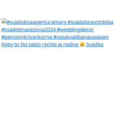
Keby to šlo takto rýchlo aj reálne
Svadba