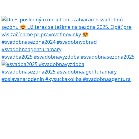
#svadba2025 #svadobnavyzdoba #svadobnasezona2025
#oslavanarodenín #kysuckakoliba #svadobnaagentura