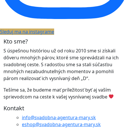
Sleduj ma na instagrame
Kto sme?
S úspešnou históriou už od roku 2010 sme si získali
dôveru mnohých párov, ktoré sme sprevádzali na ich
svadobnej ceste. S radosťou sme sa stali súčasťou
mnohých nezabudnuteľných momentov a pomohli
párom realizovať ich vysnívaný deň „D“.
Tešíme sa, že budeme mať príležitosť byť aj vaším
sprievodcom na ceste k vašej vysnívanej svadbe
Kontakt
info@svadobna-agentura-mary.sk
eshop@svadobna-agentura-mary.sk