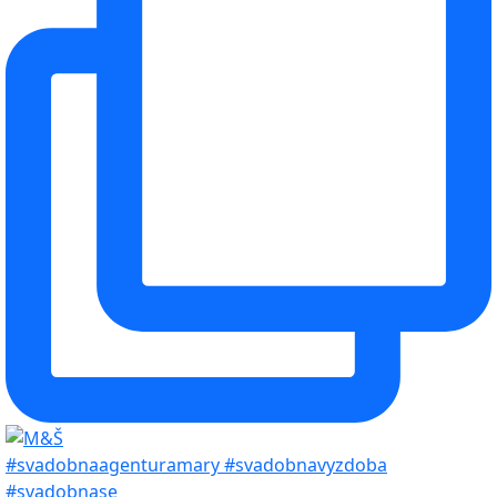
#svadobnaagenturamary #svadobnavyzdoba
#svadobnase