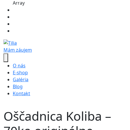
Array
Mám záujem
O nás
E-shop
Galéria
Blog
Kontakt
Oščadnica Koliba –