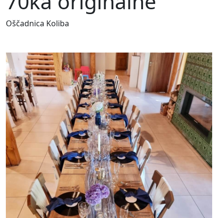
70ka originálne
Oščadnica Koliba